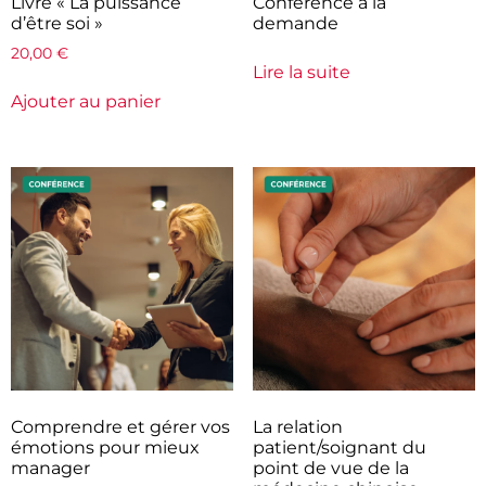
Livre « La puissance
Conférence à la
d’être soi »
demande
20,00
€
Lire la suite
Ajouter au panier
Comprendre et gérer vos
La relation
émotions pour mieux
patient/soignant du
manager
point de vue de la