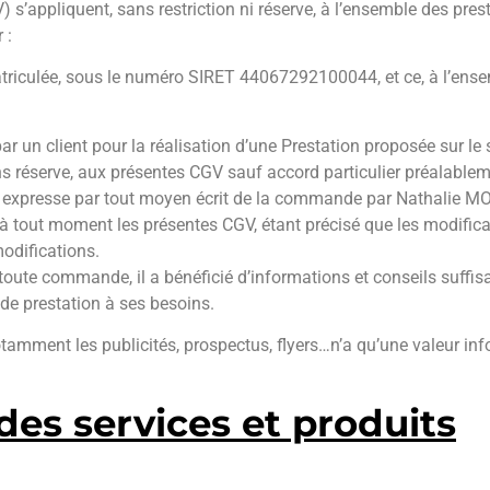
s’appliquent, sans restriction ni réserve, à l’ensemble des presta
 :
riculée, sous le numéro SIRET 44067292100044, et ce, à l’ensembl
un client pour la réalisation d’une Prestation proposée sur le s
ns réserve, aux présentes CGV sauf accord particulier préalableme
ion expresse par tout moyen écrit de la commande par Nathalie M
r à tout moment les présentes CGV, étant précisé que les modif
modifications.
oute commande, il a bénéficié d’informations et conseils suffis
 de prestation à ses besoins.
mment les publicités, prospectus, flyers…n’a qu’une valeur info
 des services et produits