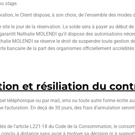
ou stage.
tion, le Client dispose, à son choix, de l’ensemble des modes d
site le jour de la réservation. Le solde sera à payer au début d
 garantit Nathalie MOLENDI qu’il dispose des autorisations néces
athalie MOLENDI se réserve le droit de suspendre toute gestion d
arte bancaire de la part des organismes officiellement accrédité
tion et résiliation du contr
appel téléphonique ou par mail, sms ou toute autre forme écrite a
une facturation. En deçà de 30 jours, des frais d’annulation sero
lités de l’article L221-18 du Code de la Consommation, le conso
t conclu à distance sans avoir à motiver sa décision ni à support