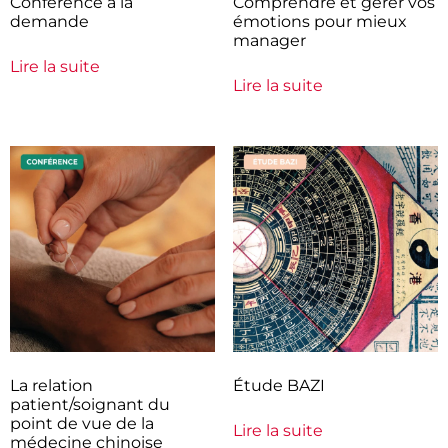
Conférence à la
Comprendre et gérer vos
demande
émotions pour mieux
manager
Lire la suite
Lire la suite
La relation
Étude BAZI
patient/soignant du
point de vue de la
Lire la suite
médecine chinoise