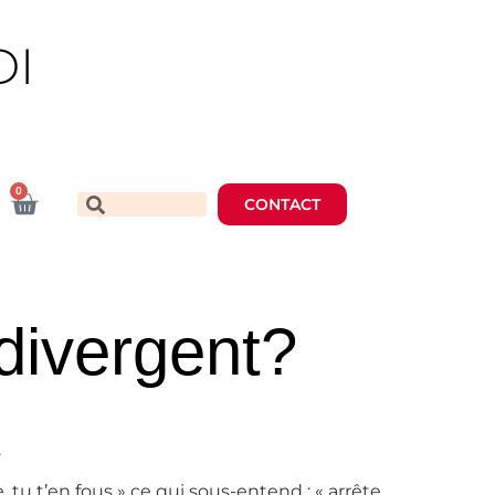
DI
0
CONTACT
 divergent?
.
 tu t’en fous » ce qui sous-entend : « arrête