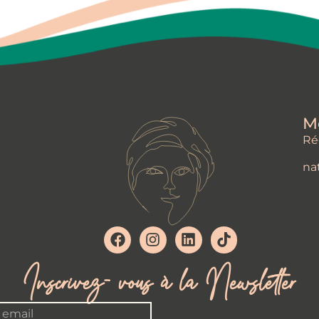
M
Ré
na
Inscrivez- vous à la Newsletter