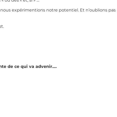
 ou des « et, si » …
ue nous expérimentions notre potentiel. Et n’oublions pa
t.
nte de ce qui va advenir….