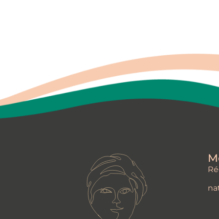
M
Ré
na