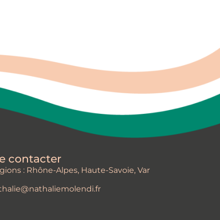
e contacter
gions : Rhône-Alpes, Haute-Savoie, Var
thalie@nathaliemolendi.fr